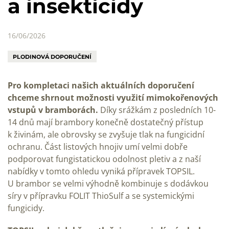
a insekticidy
16/06/2026
PLODINOVÁ DOPORUČENÍ
Pro kompletaci našich aktuálních doporučení
chceme shrnout možnosti využití mimokořenových
vstupů v bramborách.
Díky srážkám z posledních 10-
14 dnů mají brambory konečně dostatečný přístup
k živinám, ale obrovsky se zvyšuje tlak na fungicidní
ochranu. Část listových hnojiv umí velmi dobře
podporovat fungistatickou odolnost pletiv a z naší
nabídky v tomto ohledu vyniká přípravek TOPSIL.
U brambor se velmi výhodně kombinuje s dodávkou
síry v přípravku FOLIT ThioSulf a se systemickými
fungicidy.