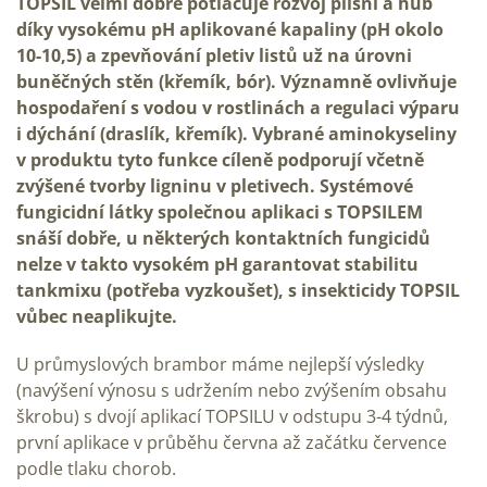
TOPSIL velmi dobře potlačuje rozvoj plísní a hub
díky vysokému pH aplikované kapaliny (pH okolo
10-10,5) a zpevňování pletiv listů už na úrovni
buněčných stěn (křemík, bór). Významně ovlivňuje
hospodaření s vodou v rostlinách a regulaci výparu
i dýchání (draslík, křemík). Vybrané aminokyseliny
v produktu tyto funkce cíleně podporují včetně
zvýšené tvorby ligninu v pletivech. Systémové
fungicidní látky společnou aplikaci s TOPSILEM
snáší dobře, u některých kontaktních fungicidů
nelze v takto vysokém pH garantovat stabilitu
tankmixu (potřeba vyzkoušet), s insekticidy TOPSIL
vůbec neaplikujte.
U průmyslových brambor máme nejlepší výsledky
(navýšení výnosu s udržením nebo zvýšením obsahu
škrobu) s dvojí aplikací TOPSILU v odstupu 3-4 týdnů,
první aplikace v průběhu června až začátku července
podle tlaku chorob.