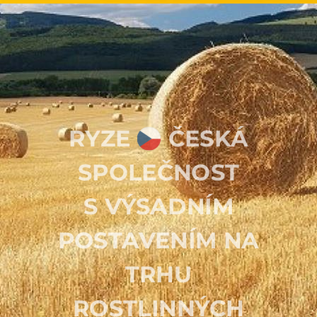
RYZE
ČESKÁ
SPOLEČNOST
S
VÝSADNÍM
POSTAVENÍM NA
TRHU
ROSTLINNÝCH