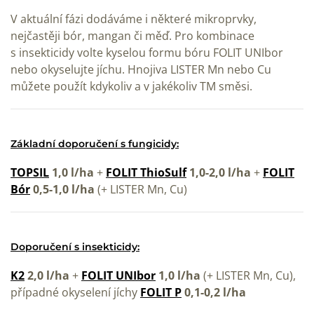
V aktuální fázi dodáváme i některé mikroprvky,
nejčastěji bór, mangan či měď. Pro kombinace
s insekticidy volte kyselou formu bóru FOLIT UNIbor
nebo okyselujte jíchu. Hnojiva LISTER Mn nebo Cu
můžete použít kdykoliv a v jakékoliv TM směsi.
Základní doporučení s fungicidy:
TOPSIL
1,0 l/ha
+
FOLIT ThioSulf
1,0-2,0 l/ha
+
FOLIT
Bór
0,5-1,0 l/ha
(+ LISTER Mn, Cu)
Doporučení s insekticidy:
K2
2,0 l/ha
+
FOLIT UNIbor
1,0 l/ha
(+ LISTER Mn, Cu),
případné okyselení jíchy
FOLIT P
0,1-0,2 l/ha