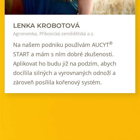
LENKA KROBOTOVÁ
Agronomka, Příkosická zemědělská a.s.
®
Na našem podniku používám AUCYT
START a mám s ním dobré zkušenosti.
Aplikovat ho budu již na podzim, abych
docílila silných a vyrovnaných odnoží a
zároveň posílila kořenový systém.