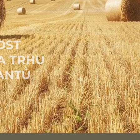
OST
A TRHU
ANTŮ