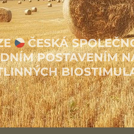
ZE
ČESKÁ
SPOLEČN
ADNÍM
POSTAVENÍM N
TLINNÝCH BIOSTIMUL