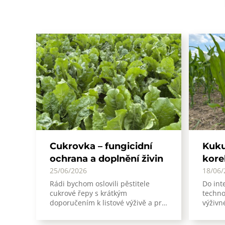
Cukrovka – fungicidní
Kuku
ochrana a doplnění živin
kore
25/06/2026
18/06/
Rádi bychom oslovili pěstitele
Do int
cukrové řepy s krátkým
techno
doporučením k listové výživě a pr…
výživn