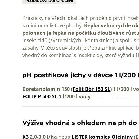
PLODINOVÁ DOPORUČENÍ
Prakticky na všech lokalitách proběhlo první insek
s minimem listové plochy.
Řepka velmi rychle ob
polohách je řepka na počátku dlouživého růst
insekticidů (systemických i kontaktních) a spolu s
zásahy. V této souvislosti je třeba zmínit aplikaci
vhodný do kombinací s insekticidy, které vyžadují 
pH postřikové jíchy v dávce 1 l/200 
Boretanolamin 150 (
Folit Bór 150 SL
) 1 l/200 l 
FOLIP P 500 SL
1 l/200 l vody
…………………………………………
Výživa vhodná s ohledem na ph do 
K3
2,0-3,0 l/ha
nebo
LISTER komplex Olejniny
(E