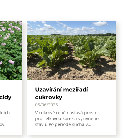
Y
Uzavírání meziřadí
icidy
cukrovky
08/06/2026
lních
V cukrově řepě nastává prostor
t
pro celkovou korekci výživného
nov…
stavu. Po periodě sucha v…