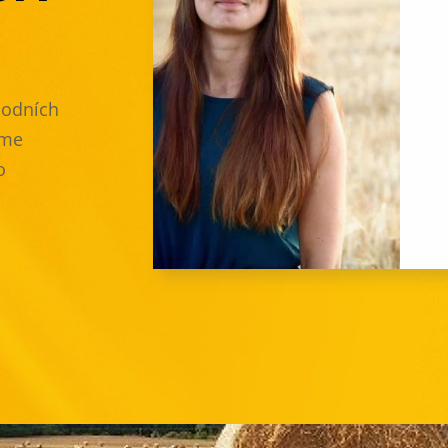
hodních
eme
o