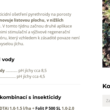
ticidní ošetření pyrethroidy na porosty
novuje listovou plochu, v nižších
u
. V tomto týdnu začnou druhé aplikace
 nimi stimulační a výživové regenerační
 bóru, který vzhledem k zásadité povaze není
kyselou jíchu.
l vody
vody
………… pH jíchy cca 8,5
…… pH jíchy cca 4,5
Ko
kombinací s insekticidy
DTA) 1,0-1,5 l/ha +
Folit P 500 SL
1,0-2,0