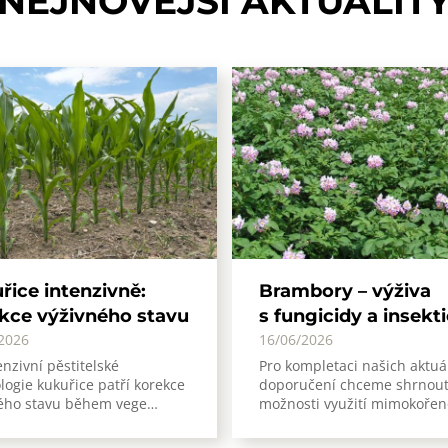
NEJNOVĚJŠÍ
AKTUALIT
řice intenzivně:
Brambory – výživa
kce výživného stavu
s fungicidy a insekt
2026
16/06/2026
enzivní pěstitelské
Pro kompletaci našich aktuá
logie kukuřice patří korekce
doporučení chceme shrnou
ého stavu během vege…
možnosti využití mimokoře