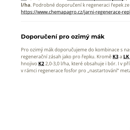
l/ha
. Podrobné doporučení k regeneraci řepek ze
https://www.chemapagro.cz/jarni-regenerace-rep
Doporučení pro ozimý mák
Pro ozimý mák doporučujeme do kombinace s nas
regenerační zásah jako pro řepku. Kromě
K3
a
LK
hnojivo
K2
2,0-3,0 l/ha, které obsahuje i bór. I v 
v rámci regenerace fosfor pro „nastartování“ me