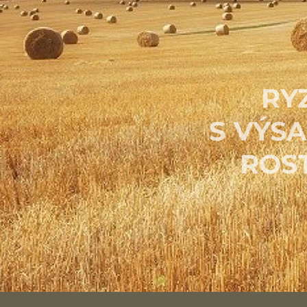
RY
S
VÝS
ROS