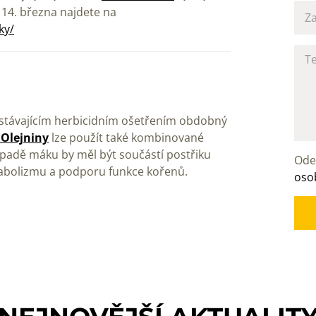
 14. března najdete na
ky/
távajícím herbicidním ošetřením obdobný
 Olejniny
lze použít také kombinované
případě máku by měl být součástí postřiku
Ode
tabolizmu a podporu funkce kořenů.
oso