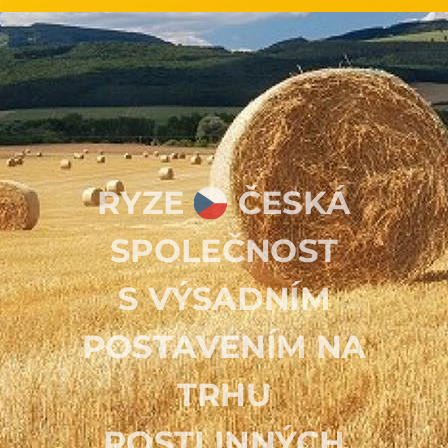
RYZE
ČESKÁ
SPOLEČNOST
S
VÝSADNÍM
POSTAVENÍM NA
TRHU
ROSTLINNÝCH