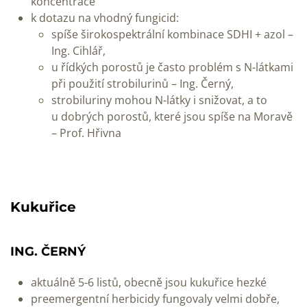
koncentrace
k dotazu na vhodný fungicid:
spíše širokospektrální kombinace SDHI + azol –
Ing. Cihlář,
u řídkých porostů je často problém s N-látkami
při použití strobilurinů – Ing. Černý,
strobiluriny mohou N-látky i snižovat, a to
u dobrých porostů, které jsou spíše na Moravě
– Prof. Hřivna
Kukuřice
ING. ČERNÝ
aktuálně 5-6 listů, obecně jsou kukuřice hezké
preemergentní herbicidy fungovaly velmi dobře,