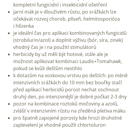
kompletní fungicidní i insekticidní ošetření
jarní mák je v dlouživém růstu, po srážkách lze
očekávat rozvoj chorob, plíseň, helmitosporióza
i hlízenka
je ideální čas pro aplikaci kombinovaných fungicidů
(strobilurin/azol) a doplnit výživu (bór, síra, zinek)
vhodný čas je i na použití stimulátorů
herbicidy by už měli být hotové, stále ale je
možnost aplikovat kombinaci Laudis+Tomahawk,
pokud se kvůli dešťům nestihlo
k dotazům na voskovou vrstvu po deštích: po méně
intenzivních srážkách do 10 mm bez bouřky stačí
před aplikací herbicidů porost nechat oschnout
druhý den, po intenzivnější je dobré počkat 2-3 dny
pozor na kombinace roztoků močoviny a azolů,
zvlášť v intenzivním růstu na zředěná pletiva máku
pro špatně zapojené porosty kde hrozí druhotné
zaplevelení je vhodné použít chlortoluron