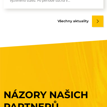
výživného stavu. Po periodě sucha v…
Všechny aktuality
NÁZORY
NAŠICH
PARTNERŮ