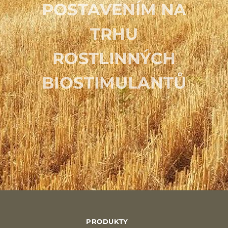
POSTAVENÍM NA
TRHU
ROSTLINNÝCH
BIOSTIMULANTŮ
PRODUKTY