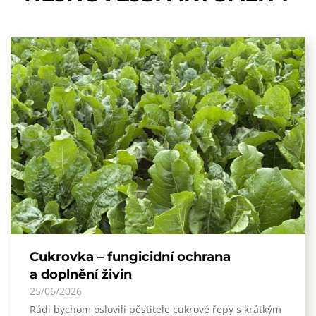
Cukrovka – fungicidní ochrana
a doplnění živin
25/06/2026
Rádi bychom oslovili pěstitele cukrové řepy s krátkým