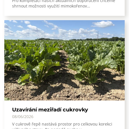
Pro kompletaci našich aktuálních doporučení chceme
shrnout možnosti využití mimokořenov…
Uzavírání meziřadí cukrovky
08/06/2026
V cukrově řepě nastává prostor pro celkovou korekci