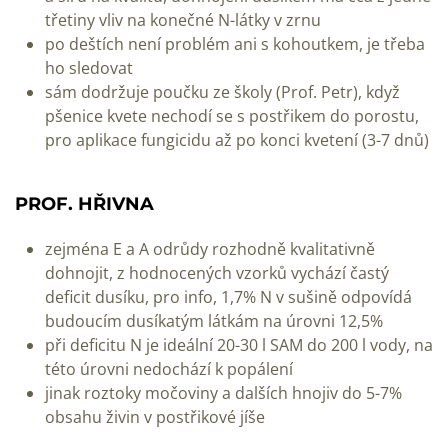
třetiny vliv na konečné N-látky v zrnu
po deštích není problém ani s kohoutkem, je třeba
ho sledovat
sám dodržuje poučku ze školy (Prof. Petr), když
pšenice kvete nechodí se s postřikem do porostu,
pro aplikace fungicidu až po konci kvetení (3-7 dnů)
PROF. HŘIVNA
zejména E a A odrůdy rozhodně kvalitativně
dohnojit, z hodnocených vzorků vychází častý
deficit dusíku, pro info, 1,7% N v sušině odpovídá
budoucím dusíkatým látkám na úrovni 12,5%
při deficitu N je ideální 20-30 l SAM do 200 l vody, na
této úrovni nedochází k popálení
jinak roztoky močoviny a dalších hnojiv do 5-7%
obsahu živin v postřikové jíše