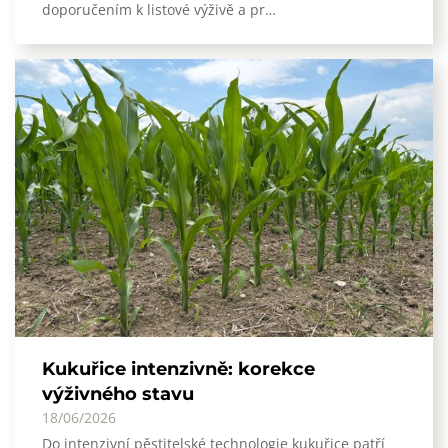
doporučením k listové výživě a pr…
Kukuřice intenzivně: korekce
výživného stavu
18/06/2026
Do intenzivní pěstitelské technologie kukuřice patří