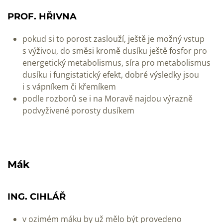
PROF. HŘIVNA
pokud si to porost zaslouží, ještě je možný vstup
s výživou, do směsi kromě dusíku ještě fosfor pro
energetický metabolismus, síra pro metabolismus
dusíku i fungistatický efekt, dobré výsledky jsou
i s vápníkem či křemíkem
podle rozborů se i na Moravě najdou výrazně
podvyživené porosty dusíkem
Mák
ING. CIHLÁŘ
v ozimém máku by už mělo být provedeno