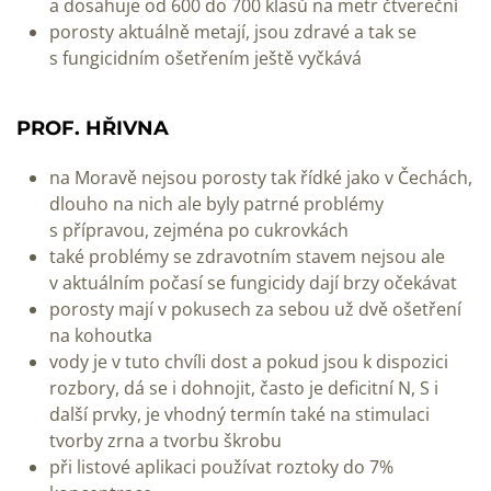
a dosahuje od 600 do 700 klasů na metr čtvereční
porosty aktuálně metají, jsou zdravé a tak se
s fungicidním ošetřením ještě vyčkává
PROF. HŘIVNA
na Moravě nejsou porosty tak řídké jako v Čechách,
dlouho na nich ale byly patrné problémy
s přípravou, zejména po cukrovkách
také problémy se zdravotním stavem nejsou ale
v aktuálním počasí se fungicidy dají brzy očekávat
porosty mají v pokusech za sebou už dvě ošetření
na kohoutka
vody je v tuto chvíli dost a pokud jsou k dispozici
rozbory, dá se i dohnojit, často je deficitní N, S i
další prvky, je vhodný termín také na stimulaci
tvorby zrna a tvorbu škrobu
při listové aplikaci používat roztoky do 7%