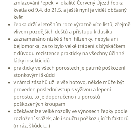
zmlazování řepek, v lokalitě Červený Újezd řepka
kvetla od 9.4. do 21.5. a ještě nyní je vidět občasný
květ
řepka drží v letošním roce výrazně více listů, zřejmě
vlivem pozdějších dešťů a přístupu k dusíku
zaznamenáno nízké šíření hlízenky, nebyla ani
bejlomorka, za to bylo velké trápení s blýskáčkem
z důvodu rezistence prakticky na všechny účinné
látky insekticidů
prakticky ve všech porostech je patrné poškození
stonkovými škůdci
v rámci zásahů už je vše hotovo, někde může být
proveden poslední vstup s výživou a lepení
porostu, to je doporučeno i u porostů
poškozených kroupami
očekávat lze velké rozdíly ve výnosech řepky podle
rozložení srážek, ale i součtu poškozujících faktorů
(mráz, škůdci,…)