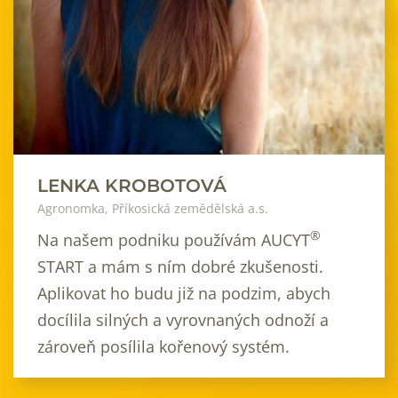
LENKA KROBOTOVÁ
Agronomka, Příkosická zemědělská a.s.
®
Na našem podniku používám AUCYT
START a mám s ním dobré zkušenosti.
Aplikovat ho budu již na podzim, abych
docílila silných a vyrovnaných odnoží a
zároveň posílila kořenový systém.