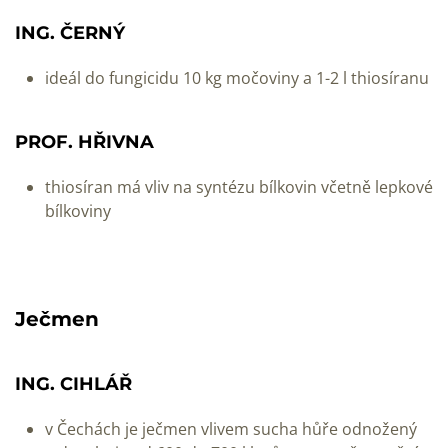
ING. ČERNÝ
ideál do fungicidu 10 kg močoviny a 1-2 l thiosíranu
PROF. HŘIVNA
thiosíran má vliv na syntézu bílkovin včetně lepkové
bílkoviny
Ječmen
ING. CIHLÁŘ
v Čechách je ječmen vlivem sucha hůře odnožený