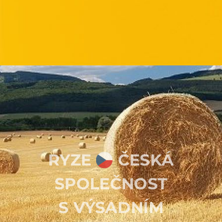
RYZE
ČESKÁ
SPOLEČNOST
S
VÝSADNÍM