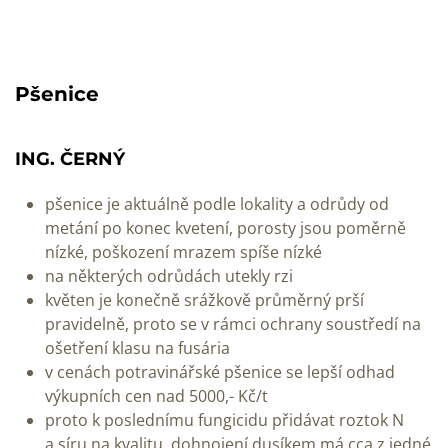
Pšenice
ING. ČERNÝ
pšenice je aktuálně podle lokality a odrůdy od
metání po konec kvetení, porosty jsou poměrně
nízké, poškození mrazem spíše nízké
na některých odrůdách utekly rzi
květen je konečně srážkově průměrný prší
pravidelně, proto se v rámci ochrany soustředí na
ošetření klasu na fusária
v cenách potravinářské pšenice se lepší odhad
výkupních cen nad 5000,- Kč/t
proto k poslednímu fungicidu přidávat roztok N
a síru na kvalitu, dohnojení dusíkem má cca z jedné