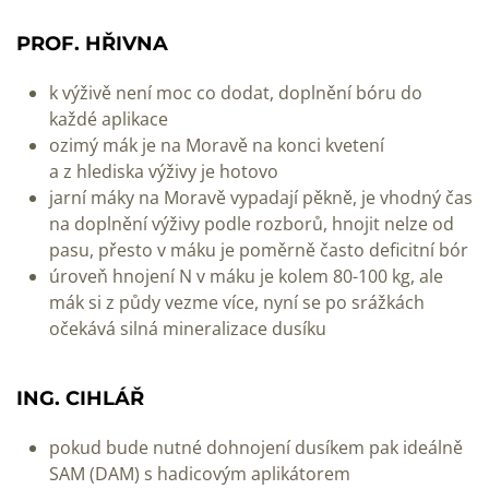
PROF. HŘIVNA
k výživě není moc co dodat, doplnění bóru do
každé aplikace
ozimý mák je na Moravě na konci kvetení
a z hlediska výživy je hotovo
jarní máky na Moravě vypadají pěkně, je vhodný čas
na doplnění výživy podle rozborů, hnojit nelze od
pasu, přesto v máku je poměrně často deficitní bór
úroveň hnojení N v máku je kolem 80-100 kg, ale
mák si z půdy vezme více, nyní se po srážkách
očekává silná mineralizace dusíku
ING. CIHLÁŘ
pokud bude nutné dohnojení dusíkem pak ideálně
SAM (DAM) s hadicovým aplikátorem