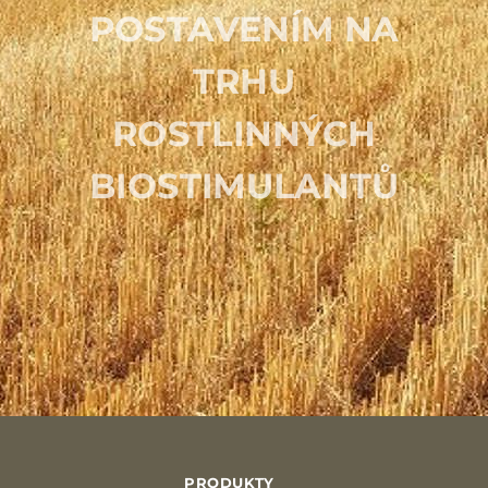
POSTAVENÍM NA
TRHU
ROSTLINNÝCH
BIOSTIMULANTŮ
PRODUKTY