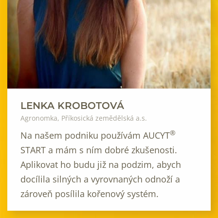
LENKA KROBOTOVÁ
Agronomka, Příkosická zemědělská a.s.
®
Na našem podniku používám AUCYT
START a mám s ním dobré zkušenosti.
Aplikovat ho budu již na podzim, abych
docílila silných a vyrovnaných odnoží a
zároveň posílila kořenový systém.