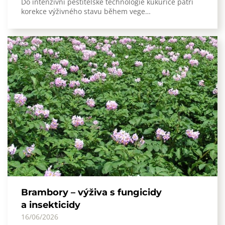
Do intenzivní pěstitelské technologie kukuřice patří
korekce výživného stavu během vege…
Brambory – výživa s fungicidy
a insekticidy
16/06/2026