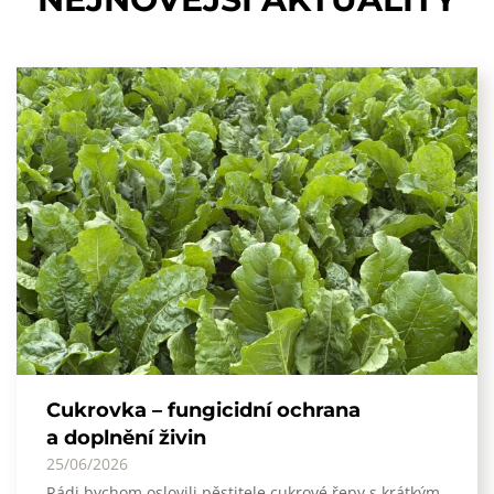
Cukrovka – fungicidní ochrana
a doplnění živin
25/06/2026
Rádi bychom oslovili pěstitele cukrové řepy s krátkým