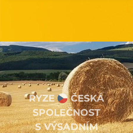
RYZE
ČESKÁ
SPOLEČNOST
S
VÝSADNÍM