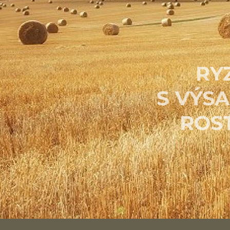
RY
S
VÝS
ROS