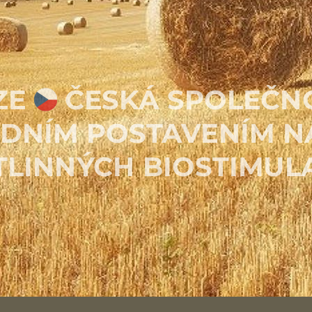
ZE
ČESKÁ
SPOLEČN
ADNÍM
POSTAVENÍM N
TLINNÝCH BIOSTIMUL