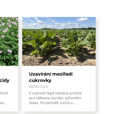
Y
Uzavírání meziřadí
icidy
cukrovky
08/06/2026
lních
V cukrově řepě nastává prostor
t
pro celkovou korekci výživného
nov…
stavu. Po periodě sucha v…