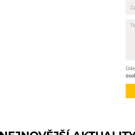
Ode
oso