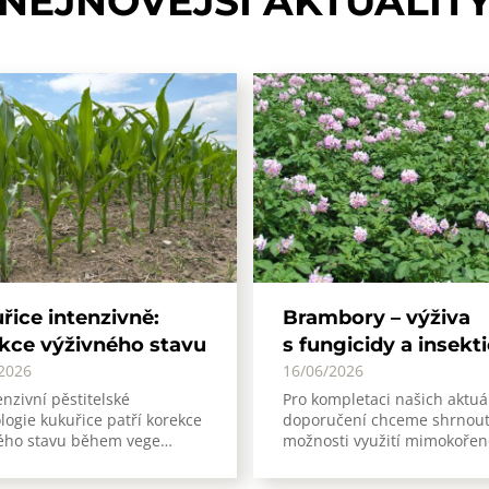
NEJNOVĚJŠÍ
AKTUALIT
řice intenzivně:
Brambory – výživa
kce výživného stavu
s fungicidy a insekt
2026
16/06/2026
enzivní pěstitelské
Pro kompletaci našich aktuá
logie kukuřice patří korekce
doporučení chceme shrnou
ého stavu během vege…
možnosti využití mimokoře