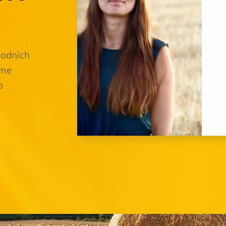
hodních
eme
o