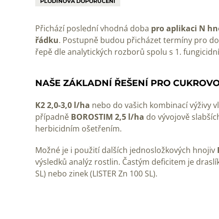
PLODINOVÁ DOPORUČENÍ
Přichází poslední vhodná doba
pro aplikaci N hn
řádku
. Postupně budou přicházet termíny pro dopl
řepě dle analytických rozborů spolu s 1. fungicid
NAŠE ZÁKLADNÍ ŘEŠENÍ PRO CUKROVO
K2 2,0-3,0 l/ha
nebo do vašich kombinací výživy v
případně
BOROSTIM 2,5 l/ha
do vývojově slabšíc
herbicidním ošetřením.
Možné je i použití dalších jednosložkových hnojiv
výsledků analýz rostlin. Častým deficitem je drasl
SL) nebo zinek (LISTER Zn 100 SL).