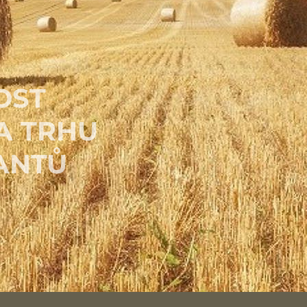
OST
A TRHU
ANTŮ