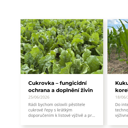
Cukrovka – fungicidní
Kuku
ochrana a doplnění živin
kore
25/06/2026
18/06/
Rádi bychom oslovili pěstitele
Do int
cukrové řepy s krátkým
techno
doporučením k listové výživě a pr…
výživn