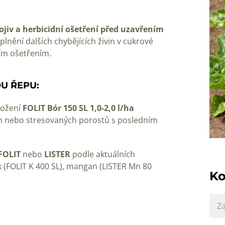
ojiv a herbicidní ošetření před uzavřením
nění dalších chybějících živin v cukrové
ním ošetřením.
U ŘEPU:
ložení
FOLIT Bór 150 SL 1,0-2,0 l/ha
h nebo stresovaných porostů s posledním
FOLIT
nebo
LISTER
podle aktuálních
ík (FOLIT K 400 SL), mangan (LISTER Mn 80
Ko