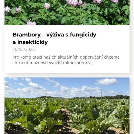
Brambory – výživa s fungicidy
a insekticidy
16/06/2026
Pro kompletaci našich aktuálních doporučení chceme
shrnout možnosti využití mimokořenov…