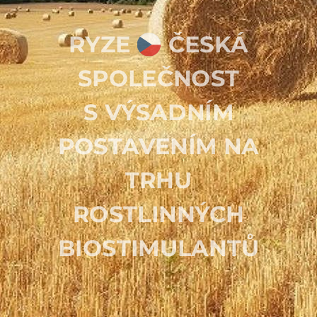
RYZE
ČESKÁ
SPOLEČNOST
S
VÝSADNÍM
POSTAVENÍM NA
TRHU
ROSTLINNÝCH
BIOSTIMULANTŮ