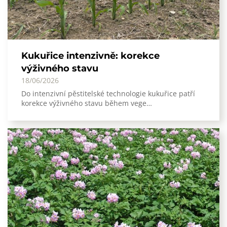
Kukuřice intenzivně: korekce
výživného stavu
18/06/2026
Do intenzivní pěstitelské technologie kukuřice patří
korekce výživného stavu během vege…