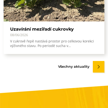
Uzavírání meziřadí cukrovky
08/06/2026
V cukrově řepě nastává prostor pro celkovou korekci
výživného stavu. Po periodě sucha v…
Všechny aktuality